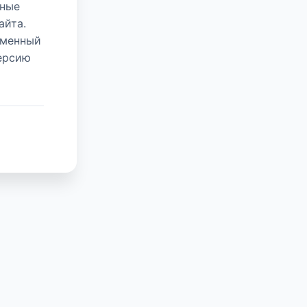
нные
айта.
еменный
версию