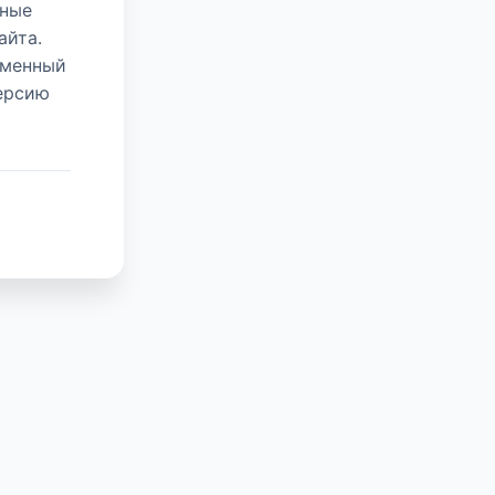
нные
айта.
еменный
версию