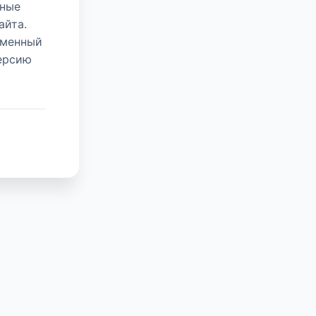
нные
айта.
еменный
версию