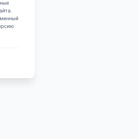
нные
айта.
еменный
версию