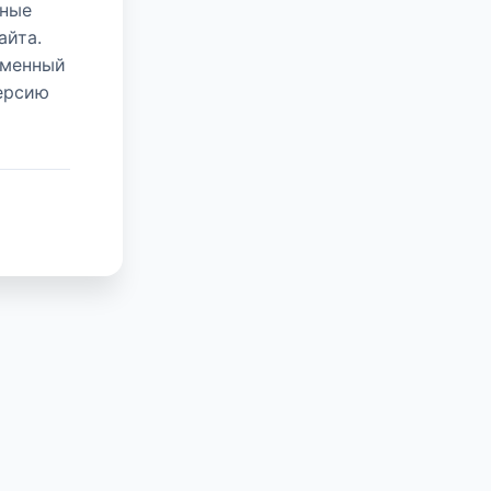
нные
айта.
еменный
версию