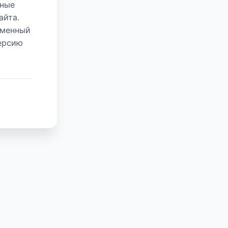
нные
айта.
еменный
версию