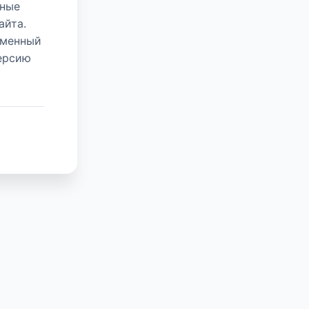
нные
айта.
еменный
версию