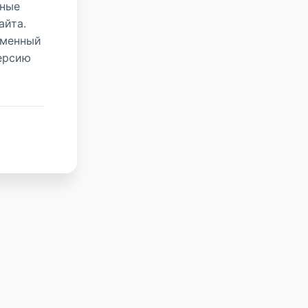
нные
айта.
еменный
версию