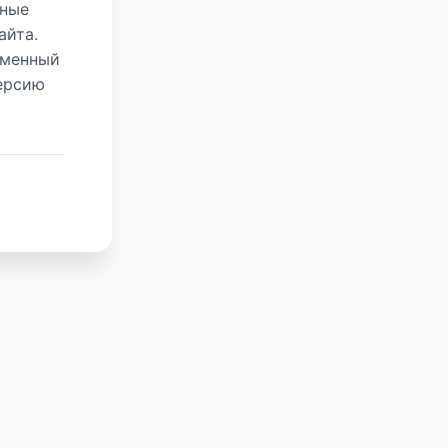
нные
айта.
еменный
версию