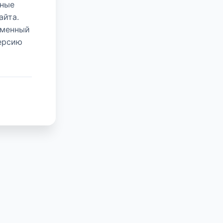
нные
айта.
еменный
версию