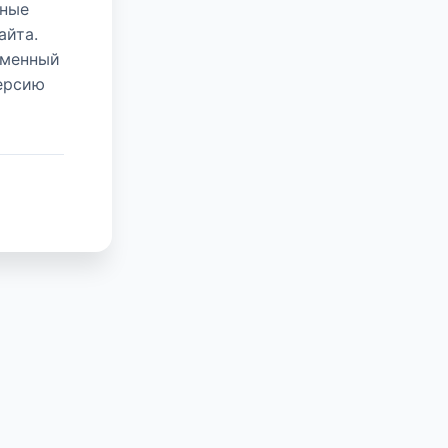
нные
айта.
еменный
версию