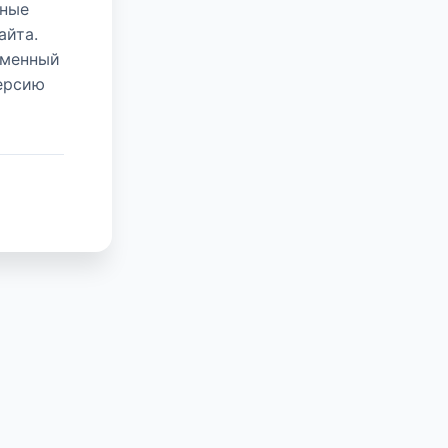
нные
айта.
еменный
версию