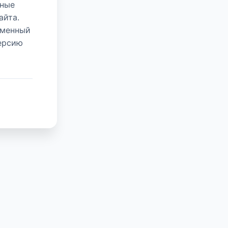
нные
айта.
еменный
версию