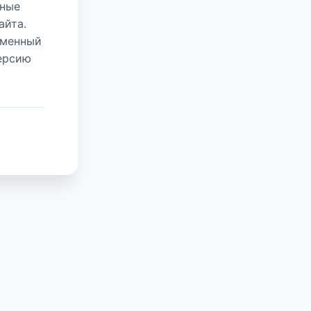
нные
айта.
еменный
версию