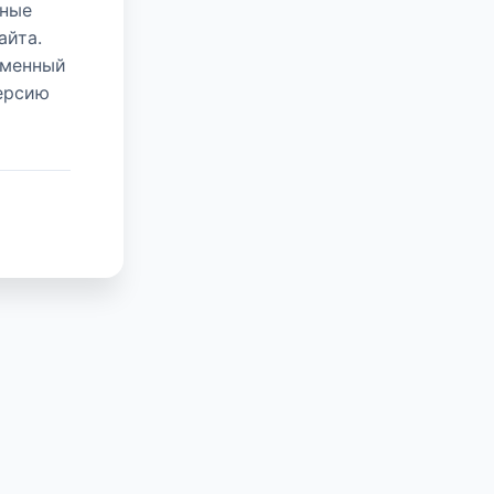
нные
айта.
еменный
версию