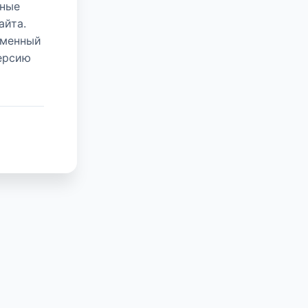
нные
айта.
еменный
версию