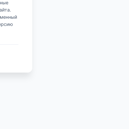
нные
айта.
еменный
версию