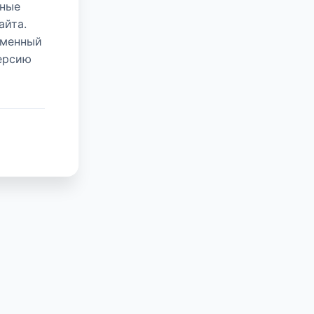
нные
айта.
еменный
версию