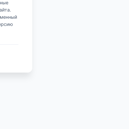
нные
айта.
еменный
версию