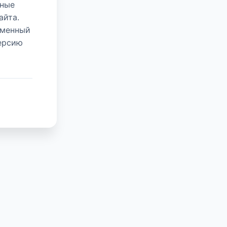
нные
айта.
еменный
версию