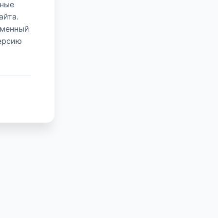
нные
айта.
еменный
версию