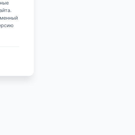
нные
айта.
еменный
версию