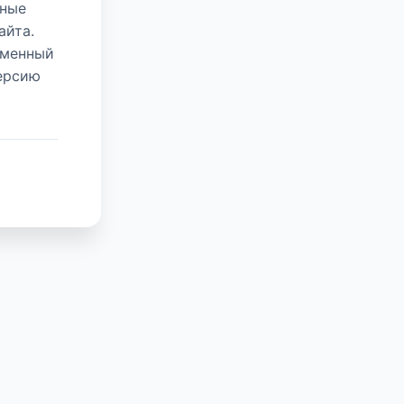
нные
айта.
еменный
версию