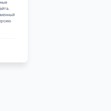
нные
айта.
еменный
версию