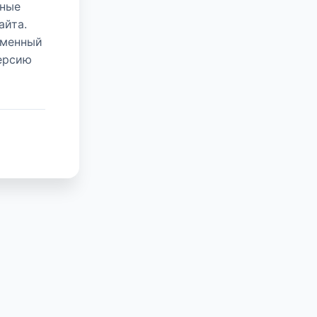
нные
айта.
еменный
версию