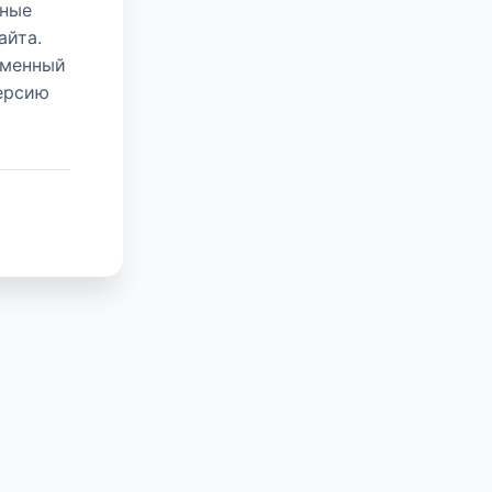
нные
айта.
еменный
версию