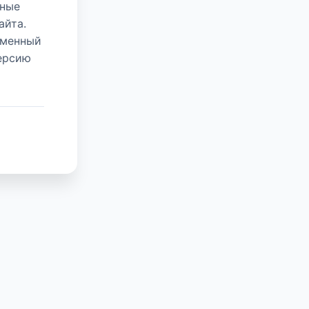
нные
айта.
еменный
версию