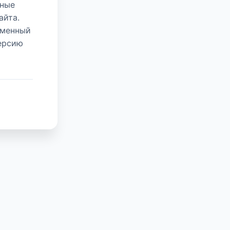
нные
айта.
еменный
версию