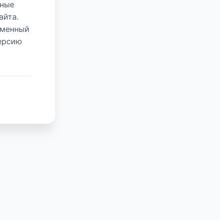
нные
айта.
еменный
версию