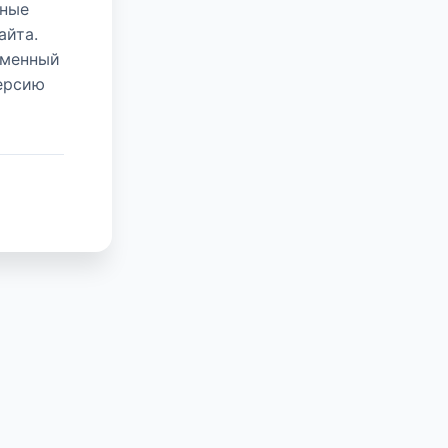
нные
айта.
еменный
версию