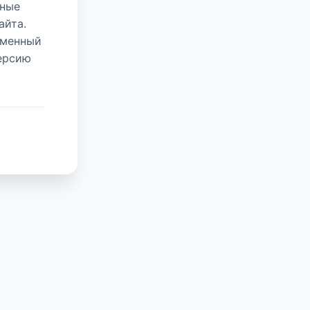
нные
айта.
еменный
версию