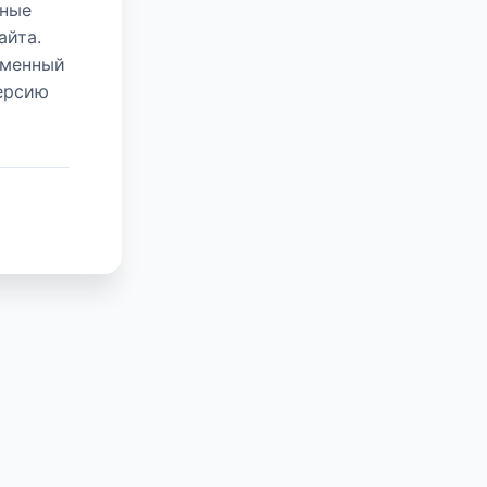
нные
айта.
еменный
версию