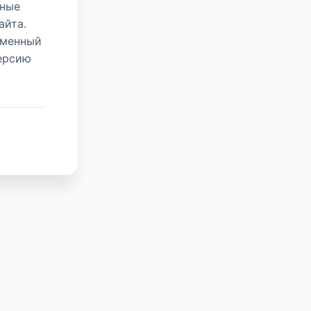
нные
айта.
еменный
версию