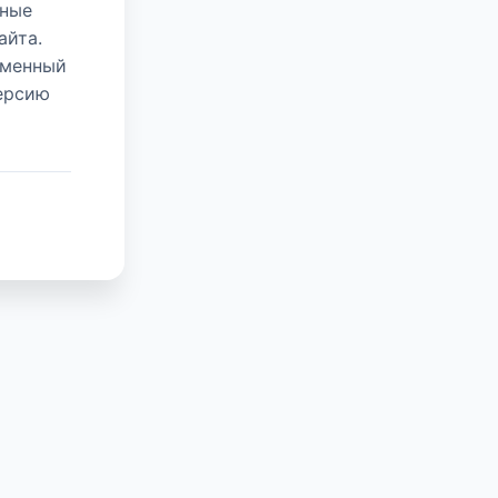
нные
айта.
еменный
версию