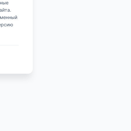
нные
айта.
еменный
версию